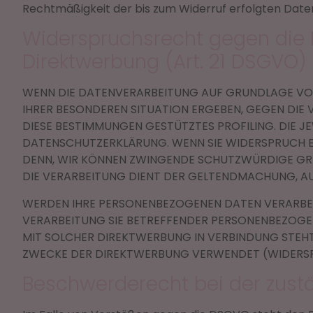
Rechtmäßigkeit der bis zum Widerruf erfolgten Date
Widerspruchsrecht gegen die 
Direktwerbung (Art. 21 DSGVO)
WENN DIE DATENVERARBEITUNG AUF GRUNDLAGE VON AR
IHRER BESONDEREN SITUATION ERGEBEN, GEGEN DIE 
DIESE BESTIMMUNGEN GESTÜTZTES PROFILING. DIE J
DATENSCHUTZERKLÄRUNG. WENN SIE WIDERSPRUCH EI
DENN, WIR KÖNNEN ZWINGENDE SCHUTZWÜRDIGE GRÜN
DIE VERARBEITUNG DIENT DER GELTENDMACHUNG, A
WERDEN IHRE PERSONENBEZOGENEN DATEN VERARBEIT
VERARBEITUNG SIE BETREFFENDER PERSONENBEZOGEN
MIT SOLCHER DIREKTWERBUNG IN VERBINDUNG STEH
ZWECKE DER DIREKTWERBUNG VERWENDET (WIDERSPRU
Beschwerde­recht bei der zust