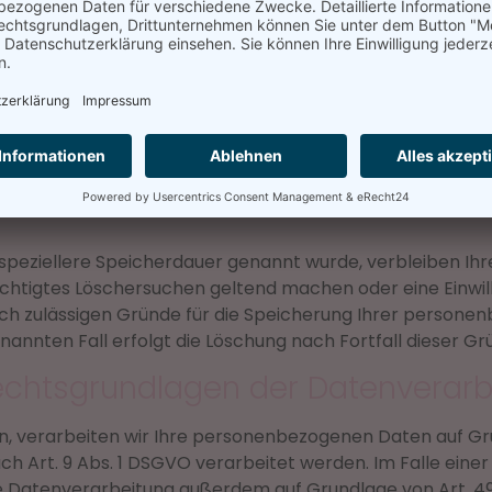
tische Person, die allein oder gemeinsam mit anderen über
sen o. Ä.) entscheidet.
 speziellere Speicherdauer genannt wurde, verbleiben Ih
rechtigtes Löschersuchen geltend machen oder eine Einwi
lich zulässigen Gründe für die Speicherung Ihrer persone
annten Fall erfolgt die Löschung nach Fortfall dieser Gr
echtsgrundlagen der Datenverarb
n, verarbeiten wir Ihre personenbezogenen Daten auf Grund
h Art. 9 Abs. 1 DSGVO verarbeitet werden. Im Falle einer 
 Datenverarbeitung außerdem auf Grundlage von Art. 49 Ab