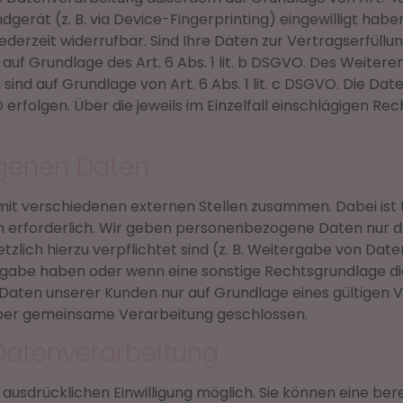
ndgerät (z. B. via Device-Fingerprinting) eingewilligt habe
 jederzeit widerrufbar. Sind Ihre Daten zur Vertragserfüll
uf Grundlage des Art. 6 Abs. 1 lit. b DSGVO. Des Weiteren
h sind auf Grundlage von Art. 6 Abs. 1 lit. c DSGVO. Die 
VO erfolgen. Über die jeweils im Einzelfall einschlägigen 
genen Daten
mit verschiedenen externen Stellen zusammen. Dabei ist 
 erforderlich. Wir geben personenbezogene Daten nur da
setzlich hierzu verpflichtet sind (z. B. Weitergabe von D
itergabe haben oder wenn eine sonstige Rechtsgrundlage d
ten unserer Kunden nur auf Grundlage eines gültigen Ve
über gemeinsame Verarbeitung geschlossen.
r Datenverarbeitung
usdrücklichen Einwilligung möglich. Sie können eine bereits