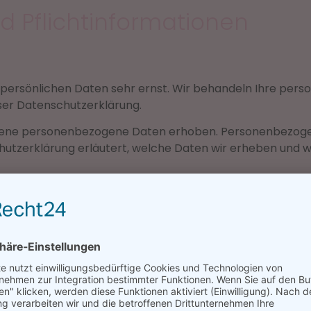
d Pflicht­informationen
r persönlichen Daten sehr ernst. Wir behandeln Ihre pe
ser Datenschutzerklärung.
dene personenbezogene Daten erhoben. Personenbezogene
hutzerklärung erläutert, welche Daten wir erheben und wofü
Internet (z. B. bei der Kommunikation per E-Mail) Sicherh
ich.
elle
auf dieser Website ist: