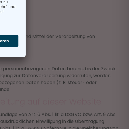
 die Zwecke und Mittel der Verarbeitung von
re personenbezogenen Daten bei uns, bis der Zweck
lligung zur Datenverarbeitung widerrufen, werden
nbezogenen Daten haben (z. B. steuer- oder
ünde.
eitung auf dieser Website
lage von Art. 6 Abs. 1 lit. a DSGVO bzw. Art. 9 Abs.
ausdrücklichen Einwilligung in die Übertragung
s. 1 lit. a DSGVO. Sofern Sie in die Speicherung von