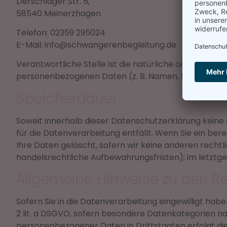
Derschlager Str. 5,
58540 Meinerzhagen
Telefon: 02359 295024
E-Mail: info@schwangerenbegleitung.de
Verantwortliche Stelle ist die natürliche oder juris
personenbezogenen Daten (z. B. Namen, E-Mail-Adres
Speicherdauer
Soweit innerhalb dieser Datenschutzerklärung keine
für die Datenverarbeitung entfällt. Wenn Sie ein be
Ihre Daten gelöscht, sofern wir keine anderen recht
handelsrechtliche Aufbewahrungsfristen); im letztgen
Allgemeine Hinweise zu den R
Sofern Sie in die Datenverarbeitung eingewilligt habe
2 lit. a DSGVO, sofern besondere Datenkategorien nac
personenbezogener Daten in Drittstaaten erfolgt die