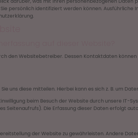
lick darüber, was mit Ihren personenbezogenen Daten pa
 Sie persönlich identifiziert werden können. Ausführli
hutzerklärung.
bsite
enerfassung auf dieser Website?
urch den Websitebetreiber. Dessen Kontaktdaten können 
 uns diese mitteilen. Hierbei kann es sich z. B. um Daten
nwilligung beim Besuch der Website durch unsere IT-Sys
des Seitenaufrufs). Die Erfassung dieser Daten erfolgt aut
 Bereitstellung der Website zu gewährleisten. Andere Dat