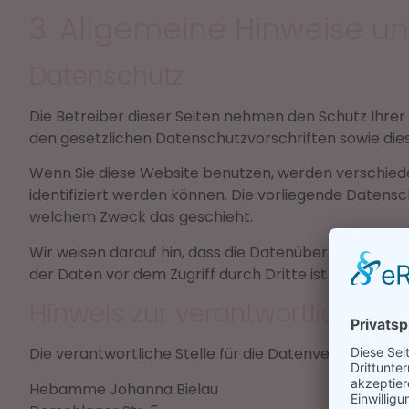
3. Allgemeine Hinweise un
Datenschutz
Die Betreiber dieser Seiten nehmen den Schutz Ihre
den gesetzlichen Datenschutzvorschriften sowie die
Wenn Sie diese Website benutzen, werden verschie
identifiziert werden können. Die vorliegende Datensc
welchem Zweck das geschieht.
Wir weisen darauf hin, dass die Datenübertragung im 
der Daten vor dem Zugriff durch Dritte ist nicht mögl
Hinweis zur verantwortlichen St
Die verantwortliche Stelle für die Datenverarbeitung 
Hebamme Johanna Bielau