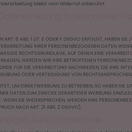
nverarbeitung bleibt vom Widerruf unberührt.
Datenerhebung in besonderen Fä
T. 6 ABS. 1 LIT. E ODER F DSGVO ERFOLGT, HABEN SIE J
VERARBEITUNG IHRER PERSONENBEZOGENEN DATEN WIDERS
EWEILIGE RECHTSGRUNDLAGE, AUF DENEN EINE VERARBEIT
NLEGEN, WERDEN WIR IHRE BETROFFENEN PERSONENBEZOG
DE FÜR DIE VERARBEITUNG NACHWEISEN, DIE IHRE INTE
USÜBUNG ODER VERTEIDIGUNG VON RECHTSANSPRÜCHEN (W
ET, UM DIREKTWERBUNG ZU BETREIBEN, SO HABEN SIE DA
ER DATEN ZUM ZWECKE DERARTIGER WERBUNG EINZULEGEN
T. WENN SIE WIDERSPRECHEN, WERDEN IHRE PERSONENBE
CH NACH ART. 21 ABS. 2 DSGVO).
ändigen Aufsichts­behörde