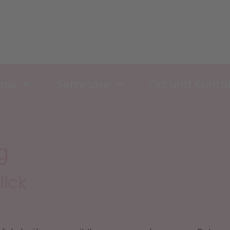
rse
Seminare
Ort und Konta
g
lick